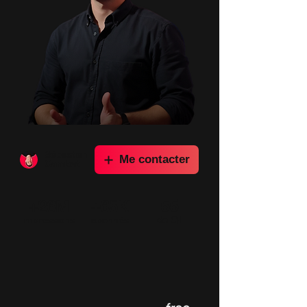
Sébastien
Me contacter
Cambet
55
+26M
+65K
de QI
impressions
abonnés