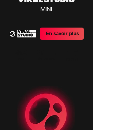
VIRAL STUDIO
MINI
En savoir plus
49€
39 min
117
prix
de vidéos
inscrits