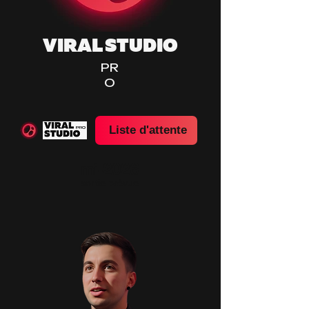
VIRAL STUDIO
PR
O
Liste d'attente
mi-2026
sortie prévue