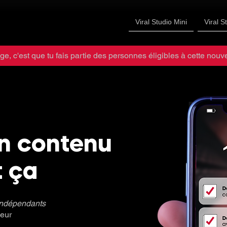
Viral Studio Mini
Viral S
ge, c'est que tu fais partie des personnes éligibles à cette nouvel
on contenu
t ça
indépendants
ieur