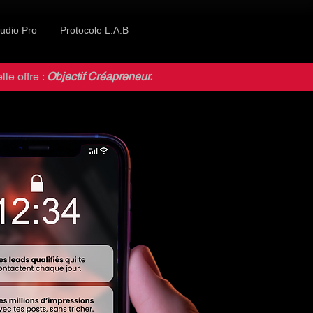
tudio Pro
Protocole L.A.B
le offre :
Objectif Créapreneur.