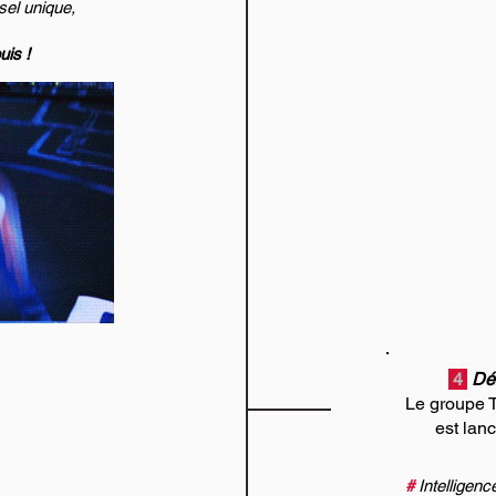
el unique,
uis !
4
Dé
Le groupe T
est lan
#
Intelligenc