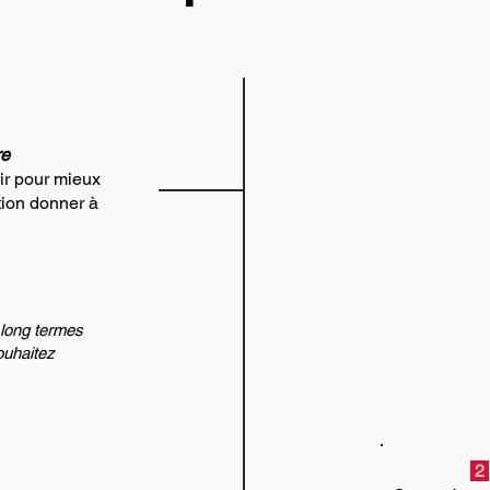
re
ir pour mieux
tion donner à
 long termes
ouhaitez
2