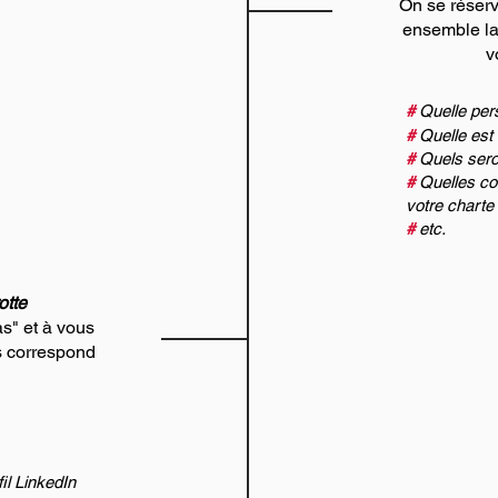
On se réserve
ensemble la
v
#
Quelle pers
#
Quelle est 
#
Quels sero
#
Quelles co
votre charte
#
etc.
tte
s" et à vous
us correspond
il LinkedIn