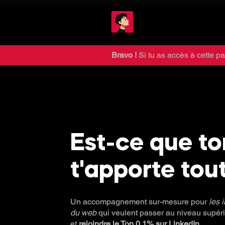
Bravo !
Si tu as accès à cette pa
Est-ce que t
t'apporte tou
Un accompagnement sur-mesure pour
les 
du web
qui veulent passer au niveau supér
et
rejoindre le Top 0,1% sur LinkedIn
.